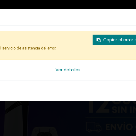
Copiar el error
Copiar el error
Copiar el error
Copiar el error
l servicio de asistencia del error.
l servicio de asistencia del error.
l servicio de asistencia del error.
l servicio de asistencia del error.
Ver detalles
Ver detalles
Ver detalles
Ver detalles