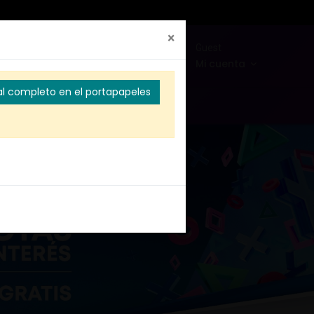
×
×
×
×
0
Guest
Ver carrito
Mi cuenta
 al completo en el portapapeles
 al completo en el portapapeles
 al completo en el portapapeles
 al completo en el portapapeles