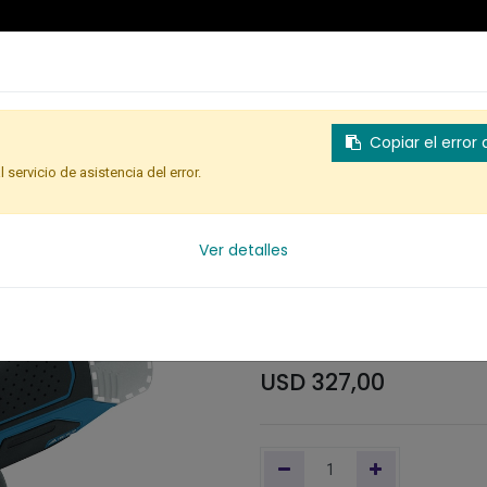
Copiar el error
l servicio de asistencia del error.
h GWS 12V-76 12V SB
Ver detalles
Multicortadora 
12V-76 12V SB
USD
327,00