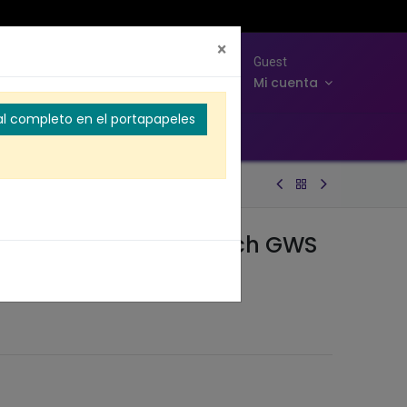
×
0
Guest
Ver carrito
Mi cuenta
 al completo en el portapapeles
inalámbrica de 3" Bosch GWS