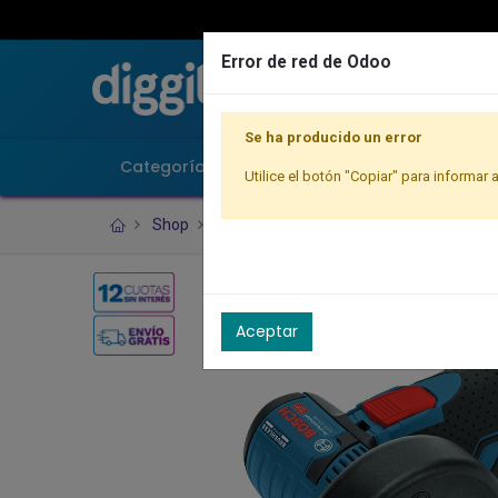
Error de red de Odoo
Se ha producido un error
Categorías
Playstation
Bosch
Utilice el botón "Copiar" para informar a
Shop
Multicortadora inalámbrica de 3" Bosc
Aceptar