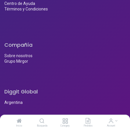
Centro de Ayuda
Términos y Condiciones
Compañía
Sobre nosotros
Grupo Mirgor
Diggit Global
Argentina
Contáctenos
Inicio
Búsqueda
Category
Pedidos
Account