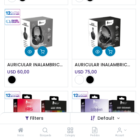
AURICULAR INALAMBRICO FOXBOX BOOST OASIS
AURICULAR INALAMBRICO FOXBOX BOOST ETERNAL
USD
60,00
USD
75,00
Filters
Default
Inicio
Búsqueda
Category
Pedidos
Account